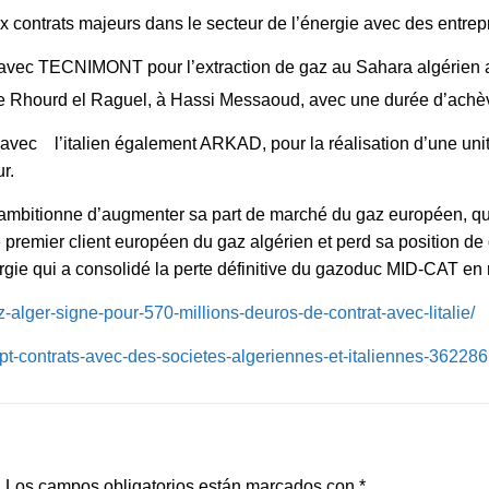
ontrats majeurs dans le secteur de l’énergie avec des entrepri
s avec TECNIMONT pour l’extraction de gaz au Sahara algérien 
de Rhourd el Raguel, à Hassi Messaoud, avec une durée d’achè
 avec l’italien également ARKAD, pour la réalisation d’une un
r.
 ambitionne d’augmenter sa part de marché du gaz européen, qu
 premier client européen du gaz algérien et perd sa position de di
rgie qui a consolidé la perte définitive du gazoduc MID-CAT en r
lger-signe-pour-570-millions-deuros-de-contrat-avec-litalie/
ept-contrats-avec-des-societes-algeriennes-et-italiennes-362286
.
Los campos obligatorios están marcados con
*