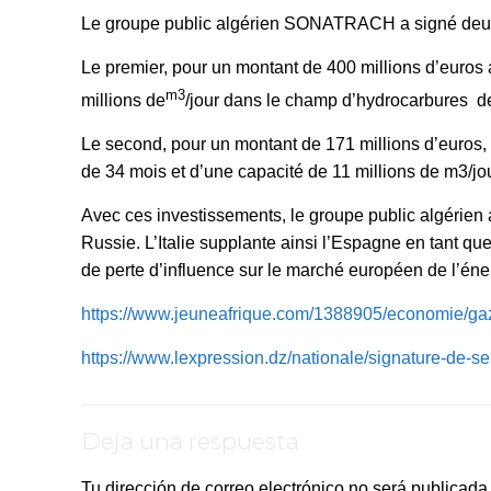
Le groupe public algérien SONATRACH a signé deux c
Le premier, pour un montant de 400 millions d’euro
m3
millions de
/jour dans le champ d’hydrocarbures 
Le second, pour un montant de 171 millions d’euros,
de 34 mois et d’une capacité de 11 millions de m3/jou
Avec ces investissements, le groupe public algérien
Russie. L’Italie supplante ainsi l’Espagne en tant que
de perte d’influence sur le marché européen de l’éne
https://www.jeuneafrique.com/1388905/economie/gaz-a
https://www.lexpression.dz/nationale/signature-de-s
Deja una respuesta
Tu dirección de correo electrónico no será publicada