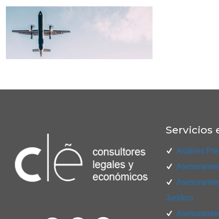
Servicios 
Análisis Pre
Asesoramien
Asesoramien
Jurídico
Asesoramien